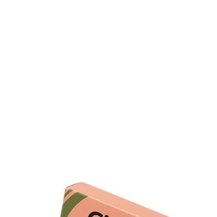
Puis-je commander du Cialis sans ordonnance?
Oui, après validation d’un court questionnaire médical. Vo
pouvez également envoyer votre ordonnance pour
accélérer l’envoi.
Quel est le délai de livraison?
Livraison express 24–48h partout en France métropolitain
Comment stocker mes comprimés?
Conservez dans un endroit sec, à température ambiante (
25 °C), à l’abri de la lumière.
Y a-t-il un programme fidélité?
Oui, cumulez des points à chaque
achat
et bénéficiez de
réductions permanentes.