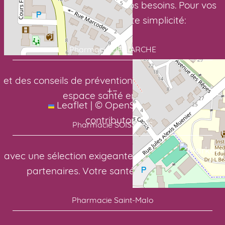
pour des soins adaptés à vos besoins. Pour vos
médicaments en toute simplicité:
Pharmacie DE L’ARCHE
et des conseils de prévention toute l’année. Votre
+
−
espace santé en ligne:
Leaflet
|
©
OpenStreetMap
contributors
Pharmacie SOISSONS
avec une sélection exigeante de nos laboratoires
partenaires. Votre santé, notre priorité:
Pharmacie Saint-Malo