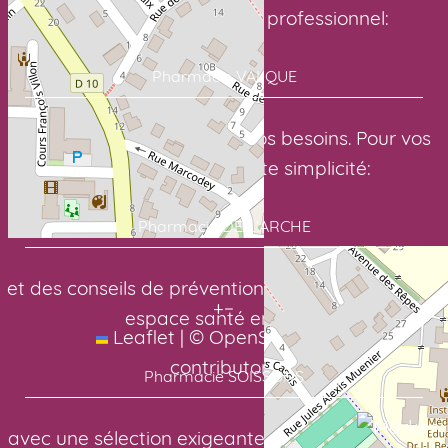
Avec un suivi sérieux et professionnel:
Pharmacie VALQUE
pour des soins adaptés à vos besoins. Pour vos
médicaments en toute simplicité:
Pharmacie DE L’ARCHE
et des conseils de prévention toute l’année. Votre
+
−
espace santé en ligne:
Leaflet
|
©
OpenStreetMap
contributors
Pharmacie SOISSONS
avec une sélection exigeante de nos laboratoires