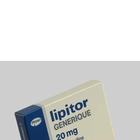
générique
Reprise après arrêt
Après suspension temporaire, un bilan complet est
nécessaire avant de reprendre le traitement.
Adhésion au traitement
L’adhésion sur le long terme est cruciale pour réduire les
risques cardiovasculaires. La version générique permet un
achat pas cher et régulier.