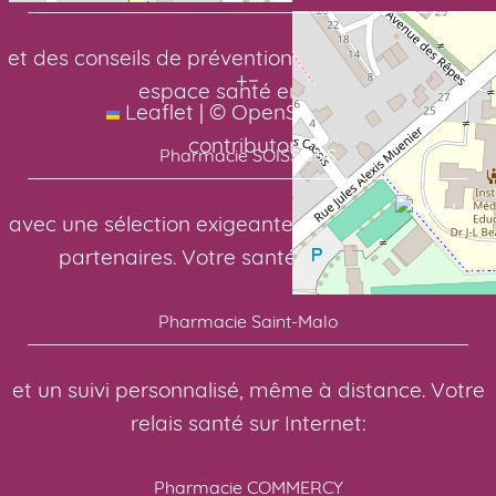
et des conseils de prévention toute l’année. Votre
+
−
espace santé en ligne:
Leaflet
|
©
OpenStreetMap
contributors
Pharmacie SOISSONS
avec une sélection exigeante de nos laboratoires
partenaires. Votre santé, notre priorité:
Pharmacie Saint-Malo
et un suivi personnalisé, même à distance. Votre
relais santé sur Internet:
Pharmacie COMMERCY