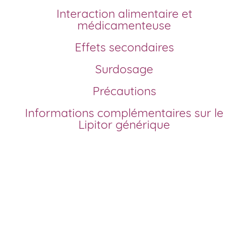
Interaction alimentaire et
médicamenteuse
Effets secondaires
Surdosage
Précautions
Informations complémentaires sur le
Lipitor générique
Comment acheter Lipitor générique en France?
Depuis la fin de brevet de Lipitor, l’atorvastatine est
disponible en version générique. Pour un achat en ligne
sécurisé, sans ordonnance et au meilleur prix, notre
pharmacie des Repes vous propose de commander Lipit
générique moins cher qu’en pharmacie traditionnelle.