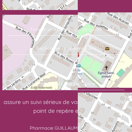
Trouver une pharmacie de garde
Rechercher un médicament
Commandez vos soins en quelques clics:
Pharmacie Loire sur Rhône
assure un suivi sérieux de vos traitements. Votre
point de repère en santé:
Pharmacie GUILLAUME BUZANCY