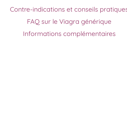
Contre-indications et conseils pratique
FAQ sur le Viagra générique
Informations complémentaires
Comment acheter le
Viagra générique en
France?
Depuis la fin de brevet du sildénafil, le Viagra générique e
accessible en France sans ordonnance stricte. Vous pouv