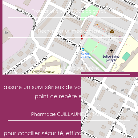
Trouver une pharmacie de garde
Rechercher un médicament
Commandez vos soins en quelques clics:
Pharmacie Loire sur Rhône
assure un suivi sérieux de vos traitements. Votre
point de repère en santé:
Pharmacie GUILLAUME BUZANCY
pour concilier sécurité, efficacité et confort. Pour