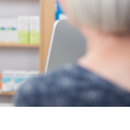
r zovirax pas cher