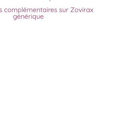
générique
irax générique en France ?
otection du brevet, l’Acyclovir est
me de Zovirax générique. Vous pouvez
t de Zovirax en France directement en
nce, grâce à notre pharmacie agréée.
ins cher que les pharmacies traditionnelles
pide partout en France.
hat est simple : vous sélectionnez la dose
au panier et validez votre commande. Vous
 remises sur les quantités et d’un service
en ligne sans ordonnance — est-ce