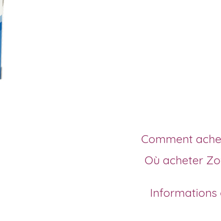
livraison 
Vous cherchez à ache
et sans ordonnance e
notre guide d’acha
traitement antiviral 
service de livraison r
Comment achet
Où acheter Zovirax en ligne sans ordonnance —
Informations générales sur Zovirax générique