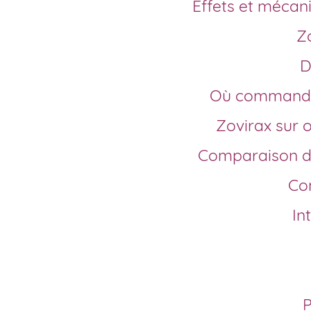
Effets et méca
Où commande
Zovirax su
Comparaison d
C
In