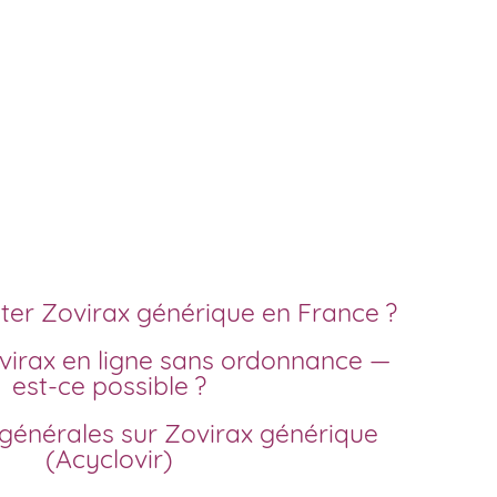
rapide
ter Zovirax générique (Acyclovir) en ligne
n France au meilleur prix ? Découvrez
t complet pour commander votre
moins cher, en toute sécurité et avec un
apide.
er Zovirax générique en France ?
est-ce possible ?
(Acyclovir)