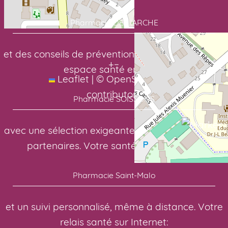
Pharmacie DE L’ARCHE
et des conseils de prévention toute l’année. Votre
+
−
espace santé en ligne:
Leaflet
|
©
OpenStreetMap
contributors
Pharmacie SOISSONS
avec une sélection exigeante de nos laboratoires
partenaires. Votre santé, notre priorité:
Pharmacie Saint-Malo
et un suivi personnalisé, même à distance. Votre
relais santé sur Internet: