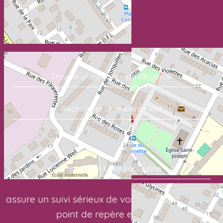
Trouver une pharmacie de garde
Rechercher un médicament
Commandez vos soins en quelques clics:
Pharmacie Loire sur Rhône
assure un suivi sérieux de vos traitements. Votre
point de repère en santé: