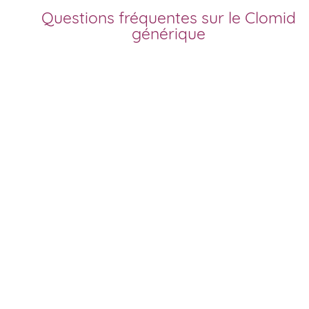
Questions fréquentes sur le Clomid
générique
Comment acheter
Clomid générique en
France?
Depuis la fin du brevet original, le clomifène (Clomid) se
décline en version générique disponible pour un achat pas
cher. Vous pouvez commander votre traitement en toute
simplicité sur notre site de pharmacie en ligne. En France,