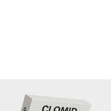
Le Clomid peut-il être utilisé par l’homme?
Oui, dans certains troubles de fertilité masculine, il stimule 
production de testostérone et améliore la spermatogenès
Toutefois, ce n’est pas l’indication principale.
Combien de cycles maximum?
On limite généralement à 6 cycles de 5 jours consécutifs,
avec des pauses si l’ovulation ne survient pas.
Le générique est-il aussi efficace que la marque
Les études démontrent une bioéquivalence : le Clomid
générique délivre le même taux d’activation hormonale q
le médicament de référence.