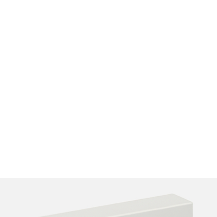
Évitez l’association avec les anticoagulants oraux, certains
antiarythmiques et certains antibiotiques. Informez votre
médecin de tous vos traitements.
Informations complémentaires
Arrêt du traitement
Un arrêt brutal peut provoquer un syndrome de sevrage :
vertiges, irritabilité, nausées. Diminuez progressivement la
dose.
Dépendance
La fluoxétine n’entraîne pas de dépendance
pharmacologique, mais un suivi régulier permet de préven
toute récidive de la dépression.
Stockage
Conservez à température ambiante, à l’abri de l’humidité 
de la lumière.