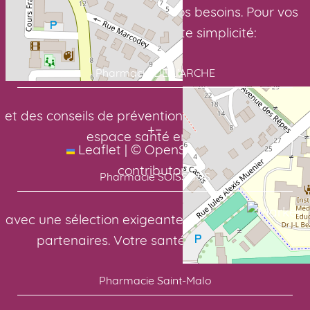
pour des soins adaptés à vos besoins. Pour vos
médicaments en toute simplicité:
Pharmacie DE L’ARCHE
et des conseils de prévention toute l’année. Votre
+
−
espace santé en ligne:
Leaflet
|
©
OpenStreetMap
contributors
Pharmacie SOISSONS
avec une sélection exigeante de nos laboratoires
partenaires. Votre santé, notre priorité:
Pharmacie Saint-Malo